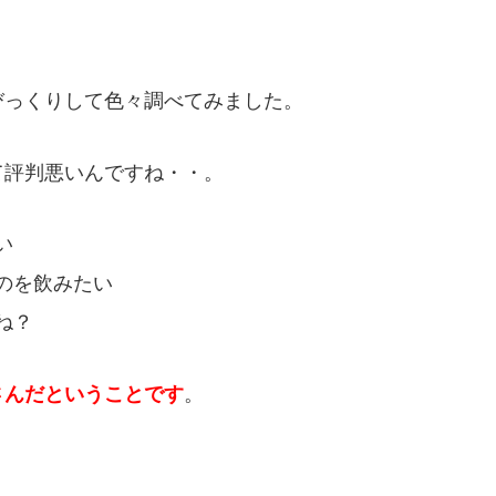
びっくりして色々調べてみました。
て評判悪いんですね・・。
い
のを飲みたい
ね？
さんだということです
。